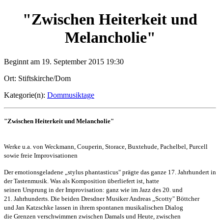
"Zwischen Heiterkeit und
Melancholie"
Beginnt am 19. September 2015 19:30
Ort: Stiftskirche/Dom
Kategorie(n):
Dommusiktage
"Zwischen Heiterkeit und Melancholie"
Werke u.a. von Weckmann, Couperin, Storace, Buxtehude,
Pachelbel, Purcell
sowie freie Improvisationen
Der emotionsgeladene „stylus phantasticus" prägte das ganze 17. Jahrhundert
in
der Tastenmusik. Was als Komposition überliefert ist, hatte
seinen Ursprung in der Improvisation: ganz wie im Jazz des 20. und
21.
Jahrhunderts. Die beiden Dresdner Musiker Andreas „Scotty" Böttcher
und Jan Katzschke lassen in ihrem spontanen musikalischen Dialog
die
Grenzen verschwimmen zwischen Damals und Heute, zwischen