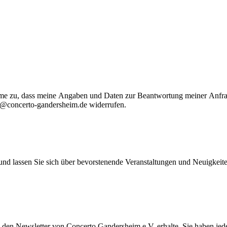
me zu, dass meine Angaben und Daten zur Beantwortung meiner Anfrag
o@concerto-gandersheim.de
widerrufen.
d lassen Sie sich über bevorstenende Veranstaltungen und Neuigkeite
h) den Newsletter von Concerto Gandersheim e.V. erhalte. Sie haben je