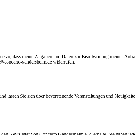
me zu, dass meine Angaben und Daten zur Beantwortung meiner Anfrag
o@concerto-gandersheim.de
widerrufen.
d lassen Sie sich über bevorstenende Veranstaltungen und Neuigkeite
h) den Newsletter von Concerto Gandersheim e.V. erhalte. Sie haben je